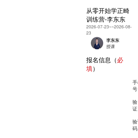
从零开始学正畸
训练营-李东东
2026-07-23~~2026-08-
23
李东东
授课
报名信息（
必
填
）
手
号
验
证
验
码