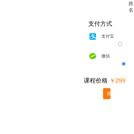
姓
名
支付方式
支付宝
微信
课程价格
￥299
提交订单