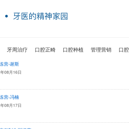
牙周治疗
口腔正畸
口腔种植
管理营销
口腔
练营-谢斯
6年08月16日
练营-冯楠
6年08月17日