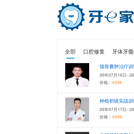
全部
口腔修复
牙体牙髓
颌骨囊肿治疗训
26年07月16日--2
价格：
¥299
种植初级实战训
26年07月17日--2
价格：
¥399